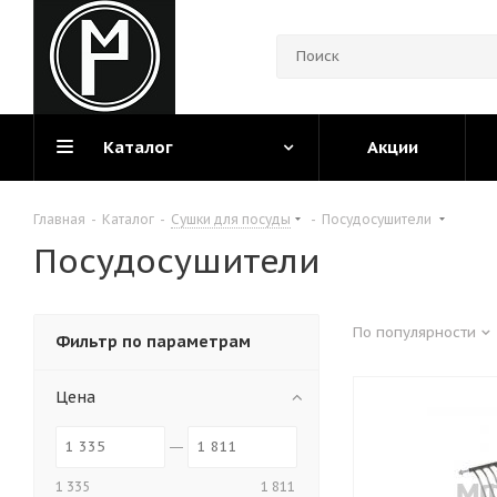
Каталог
Акции
Главная
-
Каталог
-
Сушки для посуды
-
Посудосушители
Посудосушители
По популярности
Фильтр по параметрам
Цена
1 335
1 811