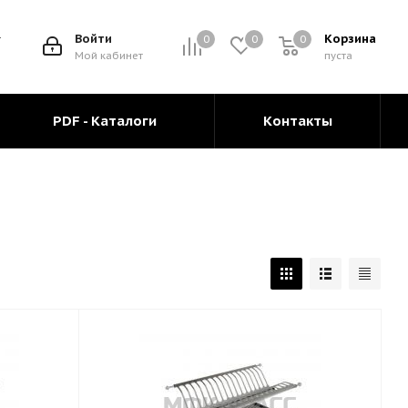
Войти
Корзина
0
0
0
0
Мой кабинет
пуста
PDF - Каталоги
Контакты