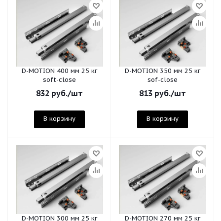
D-MOTION 400 мм 25 кг
D-MOTION 350 мм 25 кг
soft-close
sof-close
832
руб.
/шт
813
руб.
/шт
В корзину
В корзину
D-MOTION 300 мм 25 кг
D-MOTION 270 мм 25 кг