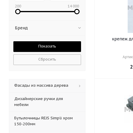
200
14 000
Бренд
крепеж д
Артик
Сбросить
2
Фасады из массива дерева
Дизайнерские ручки для
мебели
Бутылочницы REJS Simpli хром
150-200мм