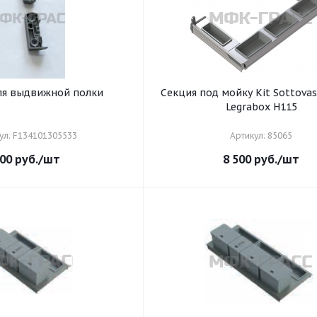
ля выдвижной полки
Секция под мойку Kit Sottovas
Legrabox H115
ул: F134101305533
Артикул: 85065
00
руб.
/шт
8 500
руб.
/шт