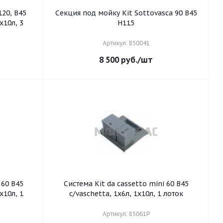
120, B45
Секция под мойку Kit Sottovasca 90 B45
H115
Артикул: 850041
8 500
руб.
/шт
5
Система Kit da cassetto mini 60 B45
х10л, 1
c/vaschetta, 1х6л, 1х10л, 1 лоток
Артикул: 85061P