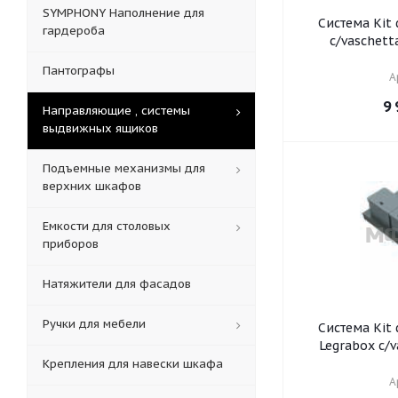
SYMPHONY Наполнение для
Система Kit da 
гардероба
c/vaschetta
Пантографы
А
9 
Направляющие , системы
выдвижных ящиков
Подъемные механизмы для
верхних шкафов
Емкости для столовых
приборов
Натяжители для фасадов
Ручки для мебели
Система Kit da 
Legrabox c/vaschetta, 1х6л, 2х10л, 2
Крепления для навески шкафа
А