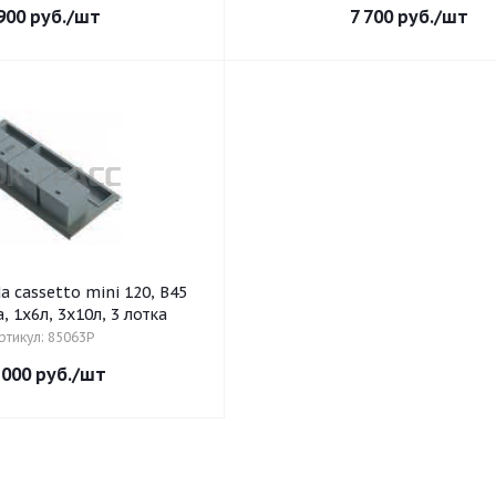
900
руб.
/шт
7 700
руб.
/шт
a cassetto mini 120, B45
, 1х6л, 3х10л, 3 лотка
ртикул: 85063P
 000
руб.
/шт