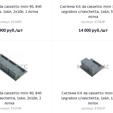
cassetto mini 90, B45
Система Kit da cassetto mini 
, 1х6л, 2х10л, 2 лотка
Legrabox c/vaschetta, 1х6л, 3х10л, 3
лотка
ртикул: 85008P
Артикул: 85064P
900
руб.
/шт
14 000
руб.
/шт
cassetto mini 90, B45
Система Kit da cassetto mini 60 B4
Legrabox c/vaschetta, 1х6л, 1
лотка
лоток
ртикул: 85059P
Артикул: 85062P