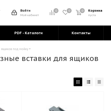
Войти
Корзина
0
0
0
0
Мой кабинет
пуста
PDF - Каталоги
Контакты
я ящиков под мойку
зные вставки для ящиков